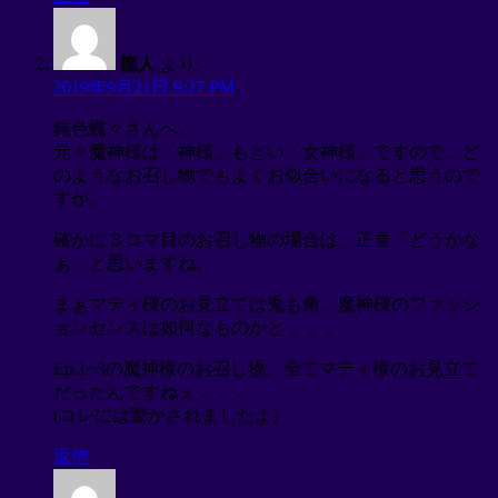
龍人
より:
2019年9月21日 9:27 PM
鈍色蝶々さんへ。
元々魔神様は「神様」もとい「女神様」ですので、ど
のようなお召し物でもよくお似合いになると思うので
すが。
確かに３コマ目のお召し物の場合は、正直「どうかな
ぁ」と思いますね。
まぁマティ様のお見立ては兎も角、魔神様のファッシ
ョンセンスは如何なものかと．．．
Ep.1~3の魔神様のお召し物、全てマティ様のお見立て
だったんですねぇ．．．
(コレには驚かされましたよ)
返信