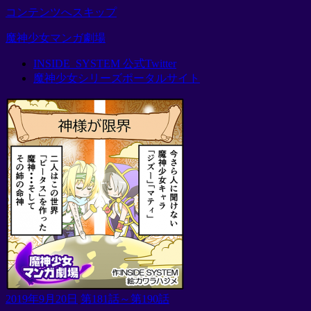
コンテンツへスキップ
魔神少女マンガ劇場
INSIDE_SYSTEM 公式Twitter
毎
魔神少女シリーズポータルサイト
週
金
曜
日
の
20
時
前
後
に
更
新
し
て
い
2019年9月20日
第181話～第190話
ま