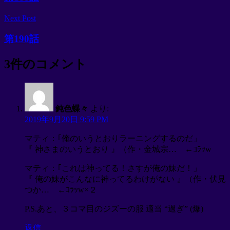
Next Post
第190話
3件のコメント
鈍色蝶々
より:
2019年9月20日 9:59 PM
マティ：｢俺のいうとおりラーニングするのだ」
『 神さまのいうとおり 』（作・金城宗… ←ｺﾗｯw
マティ：｢これは神ってる！さすが俺の妹だ！」
『 俺の妹がこんなに神ってるわけがない 』（作・伏見
つか… ←ｺﾗｯw×２
P.S.あと、３コマ目のジズーの服 適当 “過ぎ” (爆)
返信