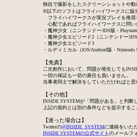
独自で撮影をしたスクリーンショットや動
※以下のソフトはフライハイワークスに販
フライハイワークスが実況プレイを推奨
心配であればフライハイワークスに問い
・魔神少女（ニンテンドー3DS版・Playstatio
・魔神少女エピソード2（ニンテンドー3D
・魔神少女エピソード3
・ルディミカル（iOS/Android版・Nintendo 
【免責】
二次創作において、問題が発生してもINSIDE
一切の保証も一切の責任も負いません。
当事者同士で解決をしていただければと思
【その他】
INSIDE SYSTEMが「問題がある」と判
上記の規約とは別の条件などを提示するこ
【迷った場合は】
Twitterの
@INSIDE_SYSTEM
に連絡をいた
INSIDE SYSTEMの公式サイト
のメールフ